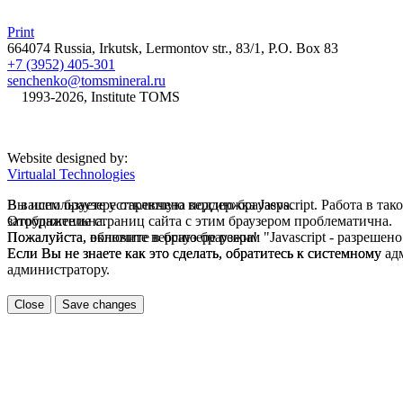
Print
664074 Russia, Irkutsk, Lermontov str., 83/1, P.O. Box 83
+7 (3952) 405-301
senchenko@tomsmineral.ru
©
1993-2026, Institute TOMS
Website designed by:
Virtualal Technologies
В вашем браузере отключена поддержка Jasvscript. Работа в та
Вы используете устаревшую версию браузера.
затруднительна.
Отображение страниц сайта с этим браузером проблематична.
Пожалуйста, включите в браузере режим "Javascript - разрешено
Пожалуйста, обновите версию браузера!
Если Вы не знаете как это сделать, обратитесь к системному а
Если Вы не знаете как это сделать, обратитесь к системному
администратору.
Close
Save changes