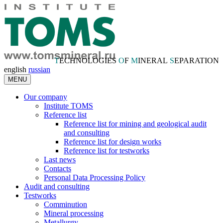
T
ECHNOLOGIES
O
F
M
INERAL
S
EPARATION
english
russian
MENU
Our company
Institute TOMS
Reference list
Reference list for mining and geological audit
and consulting
Reference list for design works
Reference list for testworks
Last news
Contacts
Personal Data Processing Policy
Audit and consulting
Testworks
Comminution
Mineral processing
Metallurgy